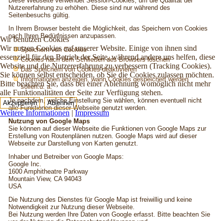
Diese Webseite verwendet Session-Cookies, um die Qualität der
Nutzererfahrung zu erhöhen. Diese sind nur während des
Seitenbesuchs gültig.
In Ihrem Browser besteht die Möglichkeit, das Speichern von Cookies
nach Ihren Bedürfnissen anzupassen.
Wir benutzen Cookies
Wir nutzen Cookies auf unserer Website. Einige von ihnen sind
Speichern von Cookies
essenziell für den Betrieb der Seite, während andere uns helfen, diese
Cookies nach dem Schließen des Browsers löschen
Website und die Nutzererfahrung zu verbessern (Tracking Cookies).
Das Speichern von Cookies deaktivieren
Sie können selbst entscheiden, ob Sie die Cookies zulassen möchten.
Informationen anzeigen, wann Cookies gespeichert werden
Bitte beachten Sie, dass bei einer Ablehnung womöglich nicht mehr
sollen.u. a.
alle Funktionalitäten der Seite zur Verfügung stehen.
Je nachdem, welche Einstellung Sie wählen, können eventuell nicht
Akzeptieren
Ablehnen
alle Funktionen dieser Webseite genutzt werden.
Weitere Informationen
|
Impressum
Nutzung von Google Maps
Sie können auf dieser Webseite die Funktionen von Google Maps zur
Erstellung von Routenplänen nutzen. Google Maps wird auf dieser
Webseite zur Darstellung von Karten genutzt.
Inhaber und Betreiber von Google Maps:
Google Inc.
1600 Amphitheatre Parkway
Mountain View, CA 94043
USA
Die Nutzung des Dienstes für Google Map ist freiwillig und keine
Notwendigkeit zur Nutzung dieser Webseite.
Bei Nutzung werden Ihre Daten von Google erfasst. Bitte beachten Sie