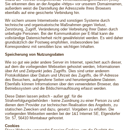
Sie erkennen dies an der Angabe »https« vor unserem Domainnamen,
außerdem weist die Darstellung der Adresszeile Ihres Browsers
ebenfalls auf eine gesicherte Verbindung hin.
Wir sichern unsere Internetseite und sonstigen Systeme durch
technische und organisatorische Maßnahmen gegen Verlust,
Zerstörung, Zugriff, Veränderung oder Verbreitung Ihrer Daten durch
unbefugte Personen. Bei der Kommunikation per E-Mail kann die
vollständige Datensicherheit nicht gewährleistet werden. Es wird daher
grundsätzlich der Postweg empfohlen, insbesondere bei
Korrespondenz mit sensiblen bzw. wichtigen Inhalten.
Speicherung von Nutzungsdaten
Wie so gut wie jeder andere Server im Internet, speichert auch dieser,
auf dem die vorliegenden Webseiten gehostet werden, Informationen
über Art und Zeitpunkt jedes Zugriffs. Dies sind unter anderem
Protokolldaten über Datum und Uhrzeit des Zugriffs, die IP-Adresse
des Besuchers, aufgerufene Seiten und heruntergeladene Dateien.
Ebenfalls können Informationen über den verwendeten Browser, das
Betriebssystem und die Bildschirmauflösung erfasst werden.
Diese Daten lassen jedoch - außer ggf. für die
Strafverfolgungsbehörden - keine Zuordnung zu einer Person zu und
dienen dem Provider zur technischen Realisation des Angebots, zu
statischen Zwecken und dazu, gesetzl. Vorgaben zu erfüllen. Die
vorliegenden Webseiten werden bei der 1&1 Internet SE, Elgendorfer
Str. 57, 56410 Montabaur gehostet.
Cookies